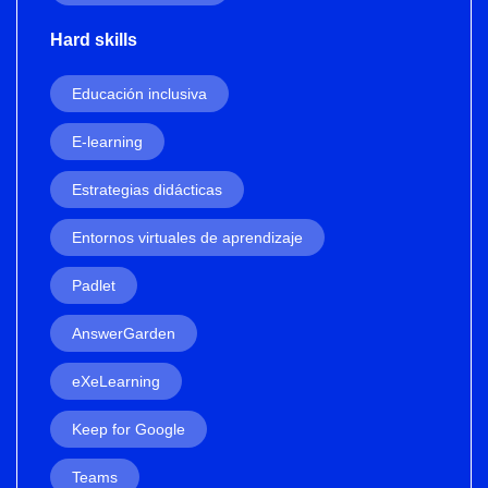
Hard skills
Educación inclusiva
E-learning
Estrategias didácticas
Entornos virtuales de aprendizaje
Padlet
AnswerGarden
eXeLearning
Keep for Google
Teams