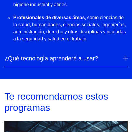
higiene industrial y afines.
Profesionales de diversas áreas,
como ciencias de
la salud, humanidades, ciencias sociales, ingenierías,
administración, derecho y otras disciplinas vinculadas
a la seguridad y salud en el trabajo.
¿Qué tecnología aprenderé a usar?
Te recomendamos estos
programas