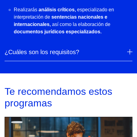
Realizarás
análisis críticos,
especializado en
interpretación de
sentencias nacionales e
internacionales,
así como la elaboración de
documentos jurídicos especializados.
¿Cuáles son los requisitos?
Te recomendamos estos
programas