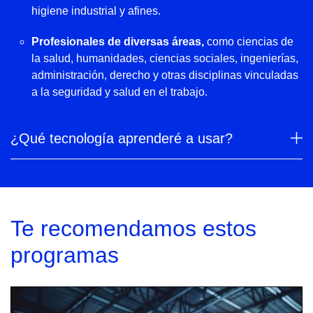
higiene industrial y afines.
Profesionales de diversas áreas,
como ciencias de
la salud, humanidades, ciencias sociales, ingenierías,
administración, derecho y otras disciplinas vinculadas
a la seguridad y salud en el trabajo.
¿Qué tecnología aprenderé a usar?
Te recomendamos estos
programas